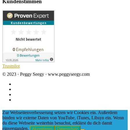
Kundenstimmen
Trustpilot
© 2023 · Peggy Seegy · www.peggyseegy.com
Zur Webseitenverbesserung setzen wir Cookies ein. Außerdem
binden wir externe Daten von YouTube, iTunes, Libsyn ein. Wenn
du diese Webseite weiterhin besuchst, erklärst du dich damit
einverstanden.
Akzeptieren
Datenschutz