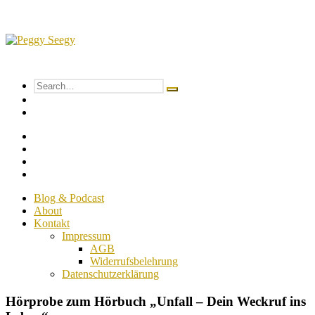
Skip
to
content
Peggy
Sich
Seegy
SELBST
Search
Search
vertrauen
toggle
for:
Primary
&
Menu
Aside
dadurch
Navigation
alles
Toggle
erreichen
Close
Blog & Podcast
Primary
About
Menu
Kontakt
Impressum
AGB
Widerrufsbelehrung
Datenschutzerklärung
Close
Hörprobe zum Hörbuch „Unfall – Dein Weckruf ins
side