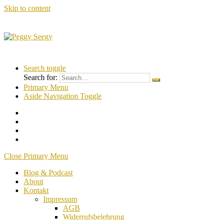
Skip to content
Peggy
Sich
Seegy
SELBST
Search toggle
vertrauen
Search for:
&
Primary Menu
dadurch
Aside Navigation Toggle
alles
erreichen
Close Primary Menu
Blog & Podcast
About
Kontakt
Impressum
AGB
Widerrufsbelehrung